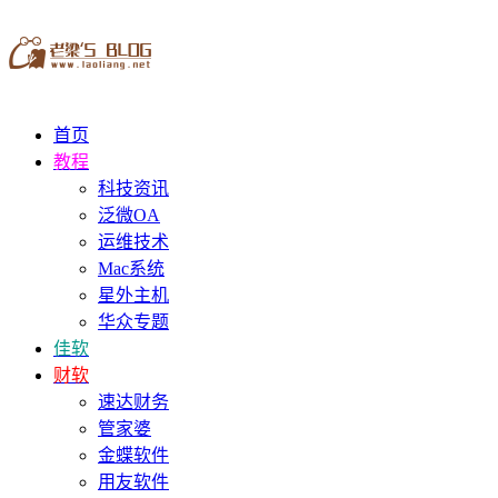
首页
教程
科技资讯
泛微OA
运维技术
Mac系统
星外主机
华众专题
佳软
财软
速达财务
管家婆
金蝶软件
用友软件