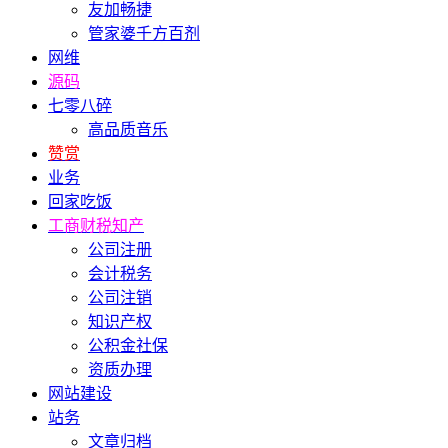
友加畅捷
管家婆千方百剂
网维
源码
七零八碎
高品质音乐
赞赏
业务
回家吃饭
工商财税知产
公司注册
会计税务
公司注销
知识产权
公积金社保
资质办理
网站建设
站务
文章归档