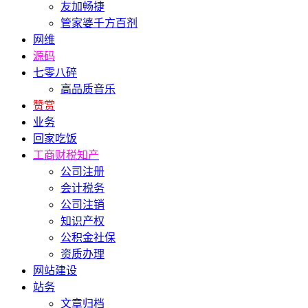
友加畅捷
管家婆千方百剂
网维
源码
七零八碎
高品质音乐
赞赏
业务
回家吃饭
工商财税知产
公司注册
会计税务
公司注销
知识产权
公积金社保
资质办理
网站建设
站务
文章归档