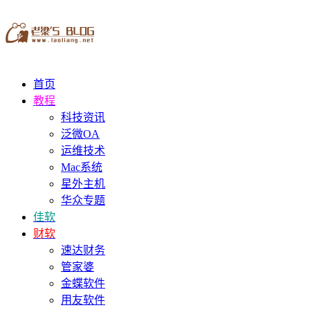
首页
教程
科技资讯
泛微OA
运维技术
Mac系统
星外主机
华众专题
佳软
财软
速达财务
管家婆
金蝶软件
用友软件