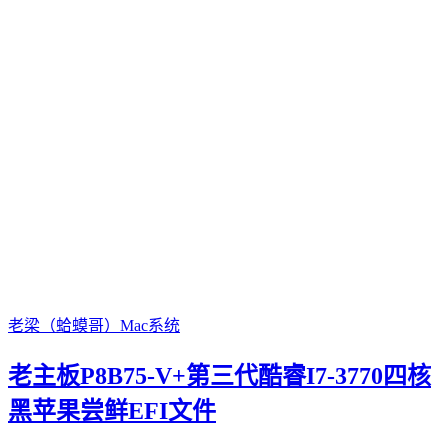
老梁（蛤蟆哥）
Mac系统
老主板P8B75-V+第三代酷睿I7-3770四核
黑苹果尝鲜EFI文件