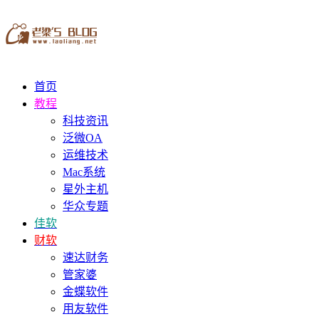
首页
教程
科技资讯
泛微OA
运维技术
Mac系统
星外主机
华众专题
佳软
财软
速达财务
管家婆
金蝶软件
用友软件