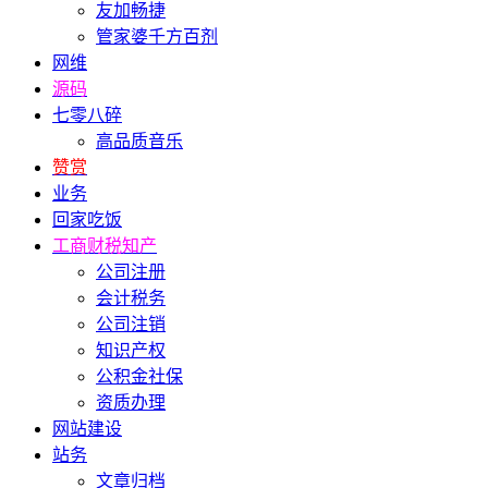
友加畅捷
管家婆千方百剂
网维
源码
七零八碎
高品质音乐
赞赏
业务
回家吃饭
工商财税知产
公司注册
会计税务
公司注销
知识产权
公积金社保
资质办理
网站建设
站务
文章归档