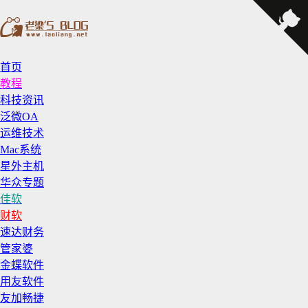
首页
教程
科技资讯
泛微OA
运维技术
Mac系统
星外主机
华众专题
佳软
财软
速达财务
管家婆
金蝶软件
用友软件
友加畅捷