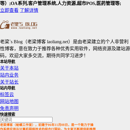
等）;OA系列,客户管理系统,人力资源,超市POS,医药管理等;
立即查看
了解详情
老梁`s Blog（老梁博客 laoliang.net）是由老梁建立的个人非营利
性博客，意在致力于推荐各种优秀实用软件，网络资源及建站源
码，欢迎大家多交流，期待共同学习进步！
本站导航
关于本站
站内业务
关于站长
站内导航
标签云
网站地图
免责声明
快速搜索
老梁博客（蛤蟆工作室），初建于06年11月08日，是一个致力于操
作系统应用与计算机网络技术的综合IT网站，为大家不断提供和推荐