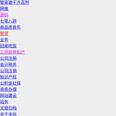
管家婆千方百剂
网维
源码
七零八碎
高品质音乐
赞赏
业务
回家吃饭
工商财税知产
公司注册
会计税务
公司注销
知识产权
公积金社保
资质办理
网站建设
站务
文章归档
关于本站