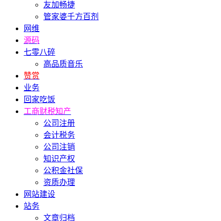
友加畅捷
管家婆千方百剂
网维
源码
七零八碎
高品质音乐
赞赏
业务
回家吃饭
工商财税知产
公司注册
会计税务
公司注销
知识产权
公积金社保
资质办理
网站建设
站务
文章归档