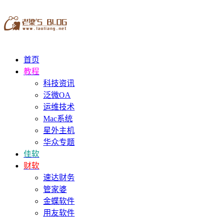
首页
教程
科技资讯
泛微OA
运维技术
Mac系统
星外主机
华众专题
佳软
财软
速达财务
管家婆
金蝶软件
用友软件