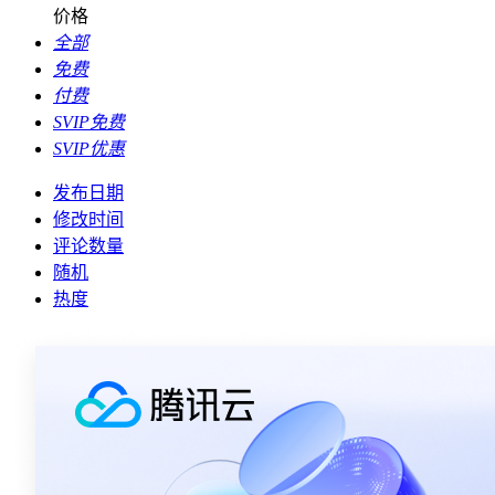
价格
全部
免费
付费
SVIP免费
SVIP优惠
发布日期
修改时间
评论数量
随机
热度