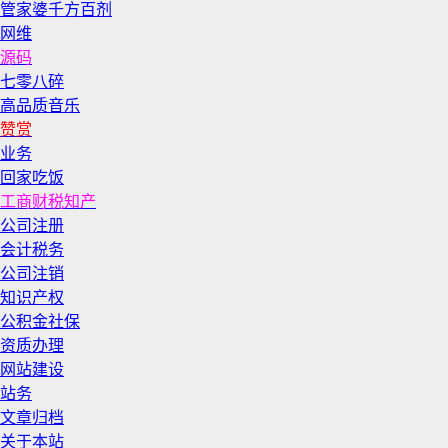
管家婆千方百剂
网维
源码
七零八碎
高品质音乐
赞赏
业务
回家吃饭
工商财税知产
公司注册
会计税务
公司注销
知识产权
公积金社保
资质办理
网站建设
站务
文章归档
关于本站