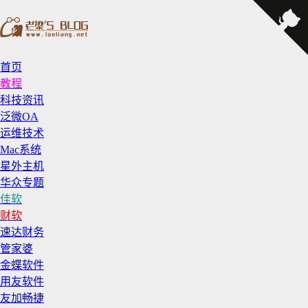
首页
教程
科技资讯
泛微OA
运维技术
Mac系统
星外主机
华众专题
佳软
财软
速达财务
管家婆
金蝶软件
用友软件
友加畅捷