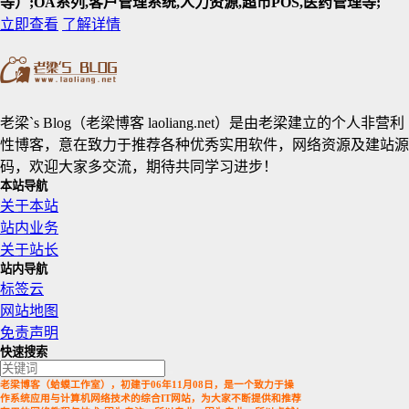
等）;OA系列,客户管理系统,人力资源,超市POS,医药管理等;
立即查看
了解详情
老梁`s Blog（老梁博客 laoliang.net）是由老梁建立的个人非营利
性博客，意在致力于推荐各种优秀实用软件，网络资源及建站源
码，欢迎大家多交流，期待共同学习进步！
本站导航
关于本站
站内业务
关于站长
站内导航
标签云
网站地图
免责声明
快速搜索
老梁博客（蛤蟆工作室），初建于06年11月08日，是一个致力于操
作系统应用与计算机网络技术的综合IT网站，为大家不断提供和推荐