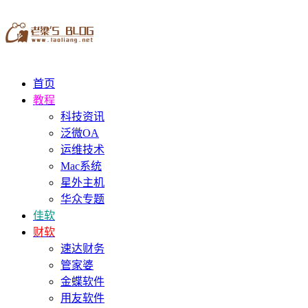
首页
教程
科技资讯
泛微OA
运维技术
Mac系统
星外主机
华众专题
佳软
财软
速达财务
管家婆
金蝶软件
用友软件