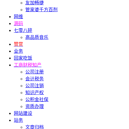
友加畅捷
管家婆千方百剂
网维
源码
七零八碎
高品质音乐
赞赏
业务
回家吃饭
工商财税知产
公司注册
会计税务
公司注销
知识产权
公积金社保
资质办理
网站建设
站务
文章归档