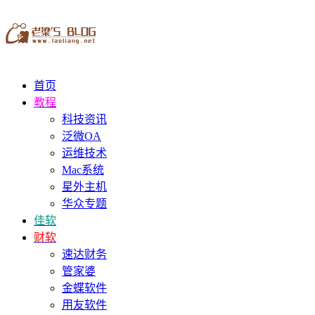
首页
教程
科技资讯
泛微OA
运维技术
Mac系统
星外主机
华众专题
佳软
财软
速达财务
管家婆
金蝶软件
用友软件