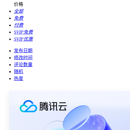
价格
全部
免费
付费
SVIP免费
SVIP优惠
发布日期
修改时间
评论数量
随机
热度