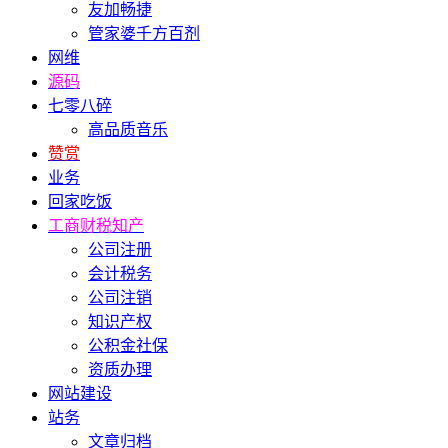
友加畅捷
管家婆千方百剂
网维
源码
七零八碎
高品质音乐
赞赏
业务
回家吃饭
工商财税知产
公司注册
会计税务
公司注销
知识产权
公积金社保
资质办理
网站建设
站务
文章归档