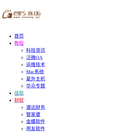
首页
教程
科技资讯
泛微OA
运维技术
Mac系统
星外主机
华众专题
佳软
财软
速达财务
管家婆
金蝶软件
用友软件