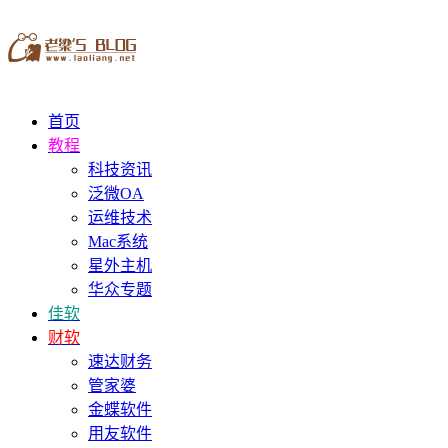
首页
教程
科技资讯
泛微OA
运维技术
Mac系统
星外主机
华众专题
佳软
财软
速达财务
管家婆
金蝶软件
用友软件