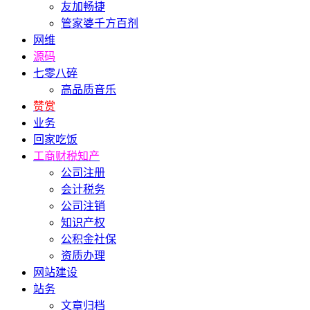
友加畅捷
管家婆千方百剂
网维
源码
七零八碎
高品质音乐
赞赏
业务
回家吃饭
工商财税知产
公司注册
会计税务
公司注销
知识产权
公积金社保
资质办理
网站建设
站务
文章归档