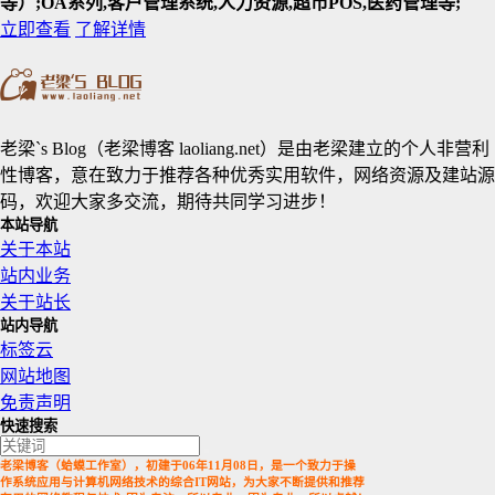
等）;OA系列,客户管理系统,人力资源,超市POS,医药管理等;
立即查看
了解详情
老梁`s Blog（老梁博客 laoliang.net）是由老梁建立的个人非营利
性博客，意在致力于推荐各种优秀实用软件，网络资源及建站源
码，欢迎大家多交流，期待共同学习进步！
本站导航
关于本站
站内业务
关于站长
站内导航
标签云
网站地图
免责声明
快速搜索
老梁博客（蛤蟆工作室），初建于06年11月08日，是一个致力于操
作系统应用与计算机网络技术的综合IT网站，为大家不断提供和推荐