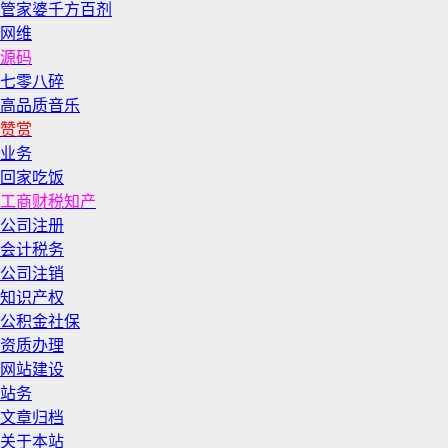
管家婆千方百剂
网维
源码
七零八碎
高品质音乐
赞赏
业务
回家吃饭
工商财税知产
公司注册
会计税务
公司注销
知识产权
公积金社保
资质办理
网站建设
站务
文章归档
关于本站