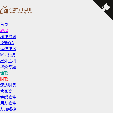
首页
教程
科技资讯
泛微OA
运维技术
Mac系统
星外主机
华众专题
佳软
财软
速达财务
管家婆
金蝶软件
用友软件
友加畅捷