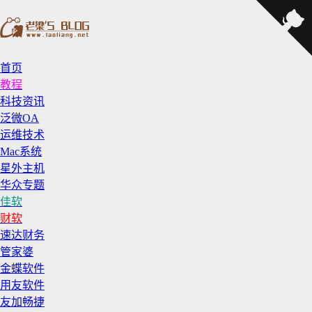
首页
教程
科技资讯
泛微OA
运维技术
Mac系统
星外主机
华众专题
佳软
财软
速达财务
管家婆
金蝶软件
用友软件
友加畅捷