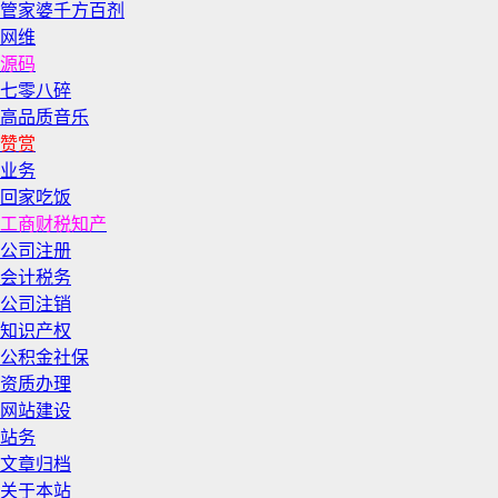
管家婆千方百剂
网维
源码
七零八碎
高品质音乐
赞赏
业务
回家吃饭
工商财税知产
公司注册
会计税务
公司注销
知识产权
公积金社保
资质办理
网站建设
站务
文章归档
关于本站