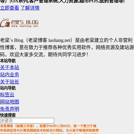
等）;OA系列,客户管理系统,人力资源,超市POS,医药管理等;
立即查看
了解详情
老梁`s Blog（老梁博客 laoliang.net）是由老梁建立的个人非营利
性博客，意在致力于推荐各种优秀实用软件，网络资源及建站源
码，欢迎大家多交流，期待共同学习进步！
本站导航
关于本站
站内业务
关于站长
站内导航
标签云
网站地图
免责声明
快速搜索
老梁博客（蛤蟆工作室），初建于06年11月08日，是一个致力于操
作系统应用与计算机网络技术的综合IT网站，为大家不断提供和推荐