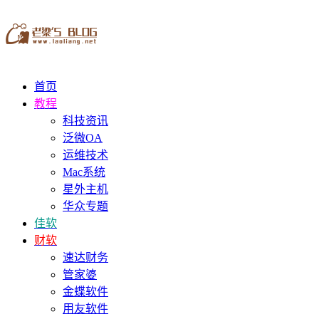
首页
教程
科技资讯
泛微OA
运维技术
Mac系统
星外主机
华众专题
佳软
财软
速达财务
管家婆
金蝶软件
用友软件