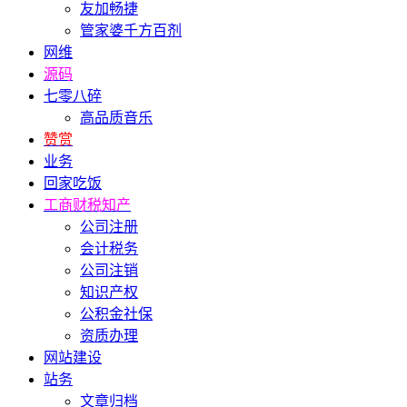
友加畅捷
管家婆千方百剂
网维
源码
七零八碎
高品质音乐
赞赏
业务
回家吃饭
工商财税知产
公司注册
会计税务
公司注销
知识产权
公积金社保
资质办理
网站建设
站务
文章归档