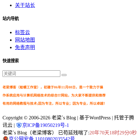
关于站长
站内导航
标签云
网站地图
免责声明
快速搜索
老梁博客（蛤蟆工作室），初建于06年11月08日，是一个致力于操
作系统应用与计算机网络技术的综合IT网站，为大家不断提供和推荐
有用的网络教程与技术;因为专注，所以专业；因为专业，所以卓越！
Copyright © 2006-2026
老梁`s Blog
| 基于WordPress | 托管于腾
讯云 |
京ICP备19050219号-1
老梁`s Blog（老梁博客） 已苟延残喘了:
20年70天18时29分0秒
京公网安备 11010802035542号