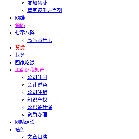
友加畅捷
管家婆千方百剂
网维
源码
七零八碎
高品质音乐
赞赏
业务
回家吃饭
工商财税知产
公司注册
会计税务
公司注销
知识产权
公积金社保
资质办理
网站建设
站务
文章归档