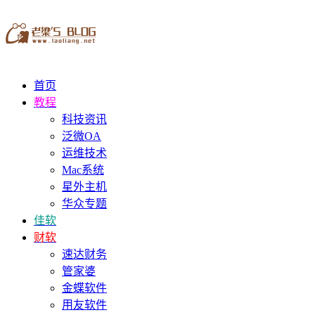
首页
教程
科技资讯
泛微OA
运维技术
Mac系统
星外主机
华众专题
佳软
财软
速达财务
管家婆
金蝶软件
用友软件