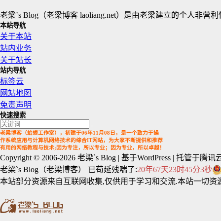
老梁`s Blog（老梁博客 laoliang.net）是由老梁
本站导航
关于本站
站内业务
关于站长
站内导航
标签云
网站地图
免责声明
快速搜索
老梁博客（蛤蟆工作室），初建于06年11月08日，是一个致力于操
作系统应用与计算机网络技术的综合IT网站，为大家不断提供和推荐
有用的网络教程与技术;因为专注，所以专业；因为专业，所以卓越！
Copyright © 2006-2026
老梁`s Blog
| 基于WordPress | 托管于腾讯云
老梁`s Blog（老梁博客） 已苟延残喘了:
20年67天23时45分5秒
本站部分资源来自互联网收集,仅供用于学习和交流.本站一切资源