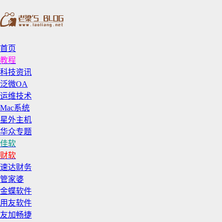
首页
教程
科技资讯
泛微OA
运维技术
Mac系统
星外主机
华众专题
佳软
财软
速达财务
管家婆
金蝶软件
用友软件
友加畅捷