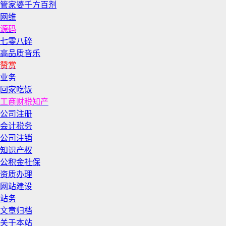
管家婆千方百剂
网维
源码
七零八碎
高品质音乐
赞赏
业务
回家吃饭
工商财税知产
公司注册
会计税务
公司注销
知识产权
公积金社保
资质办理
网站建设
站务
文章归档
关于本站