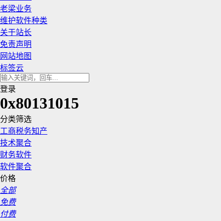
老梁业务
维护软件种类
关于站长
免责声明
网站地图
标签云
登录
0x80131015
分类筛选
工商税务知产
技术聚合
财务软件
软件聚合
价格
全部
免费
付费