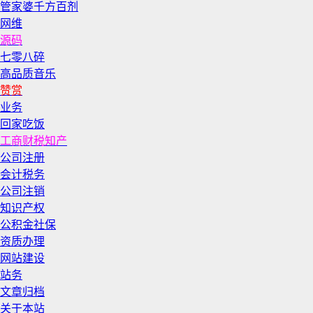
管家婆千方百剂
网维
源码
七零八碎
高品质音乐
赞赏
业务
回家吃饭
工商财税知产
公司注册
会计税务
公司注销
知识产权
公积金社保
资质办理
网站建设
站务
文章归档
关于本站