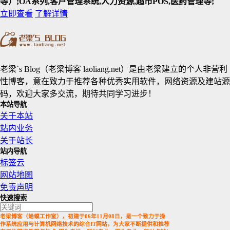
等）;OA系列,客户管理系统,人力资源,超市POS,医药管理等;
立即查看
了解详情
老梁`s Blog（老梁博客 laoliang.net）是由老梁建立的个人非营利
性博客，意在致力于推荐各种优秀实用软件，网络资源及建站源
码，欢迎大家多交流，期待共同学习进步！
本站导航
关于本站
站内业务
关于站长
站内导航
标签云
网站地图
免责声明
快速搜索
老梁博客（蛤蟆工作室），初建于06年11月08日，是一个致力于操
作系统应用与计算机网络技术的综合IT网站，为大家不断提供和推荐