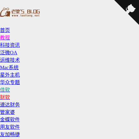
首页
教程
科技资讯
泛微OA
运维技术
Mac系统
星外主机
华众专题
佳软
财软
速达财务
管家婆
金蝶软件
用友软件
友加畅捷