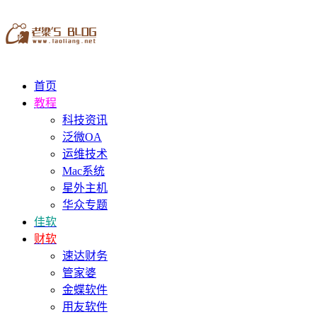
首页
教程
科技资讯
泛微OA
运维技术
Mac系统
星外主机
华众专题
佳软
财软
速达财务
管家婆
金蝶软件
用友软件