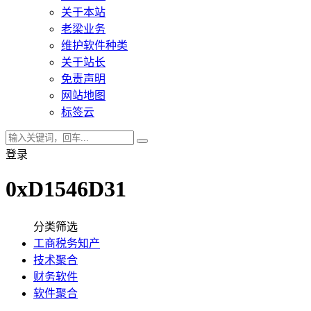
关于本站
老梁业务
维护软件种类
关于站长
免责声明
网站地图
标签云
登录
0xD1546D31
分类筛选
工商税务知产
技术聚合
财务软件
软件聚合