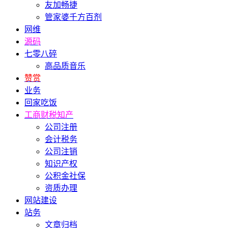
友加畅捷
管家婆千方百剂
网维
源码
七零八碎
高品质音乐
赞赏
业务
回家吃饭
工商财税知产
公司注册
会计税务
公司注销
知识产权
公积金社保
资质办理
网站建设
站务
文章归档