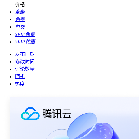
价格
全部
免费
付费
SVIP免费
SVIP优惠
发布日期
修改时间
评论数量
随机
热度