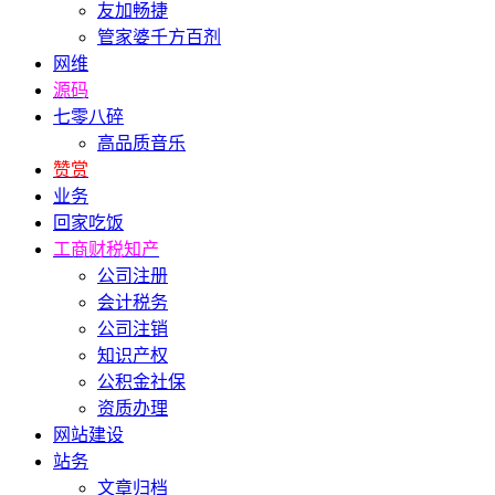
友加畅捷
管家婆千方百剂
网维
源码
七零八碎
高品质音乐
赞赏
业务
回家吃饭
工商财税知产
公司注册
会计税务
公司注销
知识产权
公积金社保
资质办理
网站建设
站务
文章归档