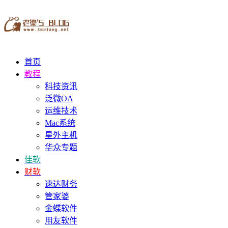
首页
教程
科技资讯
泛微OA
运维技术
Mac系统
星外主机
华众专题
佳软
财软
速达财务
管家婆
金蝶软件
用友软件