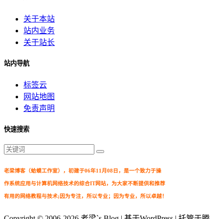
关于本站
站内业务
关于站长
站内导航
标签云
网站地图
免责声明
快速搜索
老梁博客（蛤蟆工作室），初建于06年11月08日，是一个致力于操
作系统应用与计算机网络技术的综合IT网站，为大家不断提供和推荐
有用的网络教程与技术;因为专注，所以专业；因为专业，所以卓越！
Copyright © 2006-2026
老梁`s Blog
| 基于WordPress | 托管于腾