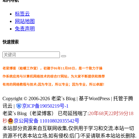
站内导航
标签云
网站地图
免责声明
快速搜索
老梁博客（蛤蟆工作室），初建于06年11月08日，是一个致力于操
作系统应用与计算机网络技术的综合IT网站，为大家不断提供和推荐
有用的网络教程与技术;因为专注，所以专业；因为专业，所以卓越！
Copyright © 2006-2026
老梁`s Blog
| 基于WordPress | 托管于腾
讯云 |
京ICP备19050219号-1
老梁`s Blog（老梁博客） 已苟延残喘了:
20年68天22时59分18
秒
京公网安备 11010802035542号
本站部分资源来自互联网收集,仅供用于学习和交流.本站一切
资源不代表本站立场,如有侵权/后门/不妥请联系本站站长删除.