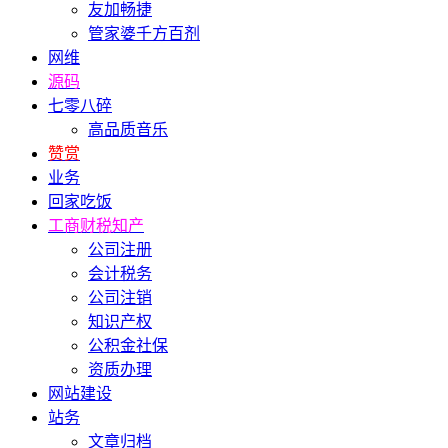
友加畅捷
管家婆千方百剂
网维
源码
七零八碎
高品质音乐
赞赏
业务
回家吃饭
工商财税知产
公司注册
会计税务
公司注销
知识产权
公积金社保
资质办理
网站建设
站务
文章归档