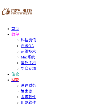
首页
教程
科技资讯
泛微OA
运维技术
Mac系统
星外主机
华众专题
佳软
财软
速达财务
管家婆
金蝶软件
用友软件