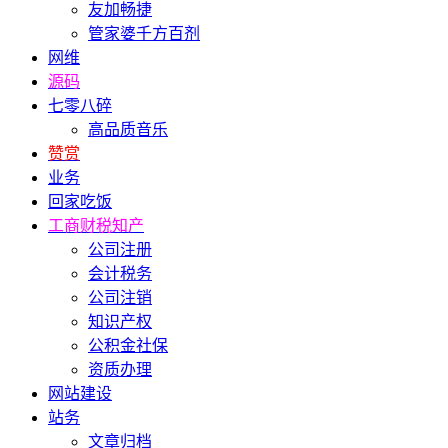
友加畅捷
管家婆千方百剂
网维
源码
七零八碎
高品质音乐
赞赏
业务
回家吃饭
工商财税知产
公司注册
会计税务
公司注销
知识产权
公积金社保
资质办理
网站建设
站务
文章归档