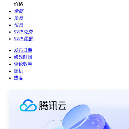
价格
全部
免费
付费
SVIP免费
SVIP优惠
发布日期
修改时间
评论数量
随机
热度