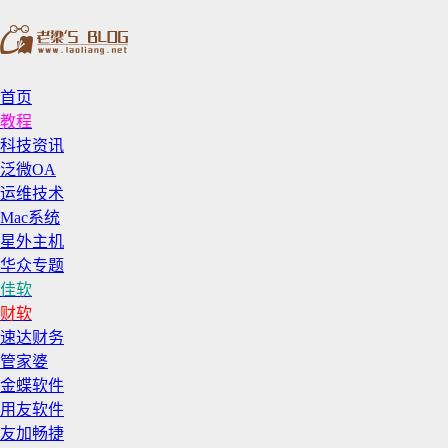
首页
教程
科技资讯
泛微OA
运维技术
Mac系统
星外主机
华众专题
佳软
财软
速达财务
管家婆
金蝶软件
用友软件
友加畅捷