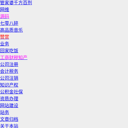
管家婆千方百剂
网维
源码
七零八碎
高品质音乐
赞赏
业务
回家吃饭
工商财税知产
公司注册
会计税务
公司注销
知识产权
公积金社保
资质办理
网站建设
站务
文章归档
关于本站