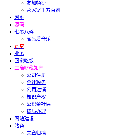
友加畅捷
管家婆千方百剂
网维
源码
七零八碎
高品质音乐
赞赏
业务
回家吃饭
工商财税知产
公司注册
会计税务
公司注销
知识产权
公积金社保
资质办理
网站建设
站务
文章归档