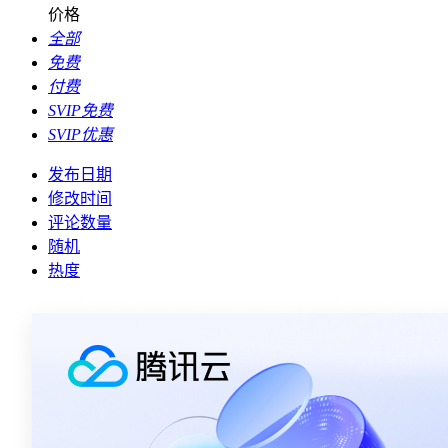
价格
全部
免费
付费
SVIP免费
SVIP优惠
发布日期
修改时间
评论数量
随机
热度