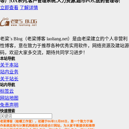
等）;OA系列,客户管理系统,人力资源,超市POS,医药管理等;
立即查看
了解详情
老梁`s Blog（老梁博客 laoliang.net）是由老梁建立的个人非营利
性博客，意在致力于推荐各种优秀实用软件，网络资源及建站源
码，欢迎大家多交流，期待共同学习进步！
本站导航
关于本站
站内业务
关于站长
站内导航
标签云
网站地图
免责声明
快速搜索
老梁博客（蛤蟆工作室），初建于06年11月08日，是一个致力于操
作系统应用与计算机网络技术的综合IT网站，为大家不断提供和推荐