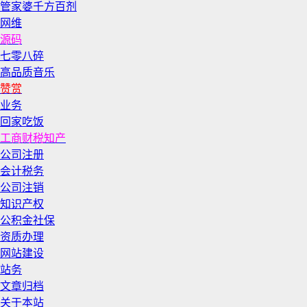
管家婆千方百剂
网维
源码
七零八碎
高品质音乐
赞赏
业务
回家吃饭
工商财税知产
公司注册
会计税务
公司注销
知识产权
公积金社保
资质办理
网站建设
站务
文章归档
关于本站