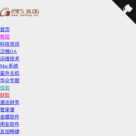
首页
教程
科技资讯
泛微OA
运维技术
Mac系统
星外主机
华众专题
佳软
财软
速达财务
管家婆
金蝶软件
用友软件
友加畅捷