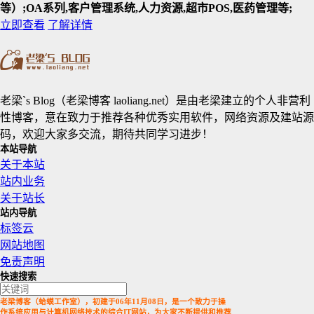
等）;OA系列,客户管理系统,人力资源,超市POS,医药管理等;
立即查看
了解详情
老梁`s Blog（老梁博客 laoliang.net）是由老梁建立的个人非营利
性博客，意在致力于推荐各种优秀实用软件，网络资源及建站源
码，欢迎大家多交流，期待共同学习进步！
本站导航
关于本站
站内业务
关于站长
站内导航
标签云
网站地图
免责声明
快速搜索
老梁博客（蛤蟆工作室），初建于06年11月08日，是一个致力于操
作系统应用与计算机网络技术的综合IT网站，为大家不断提供和推荐