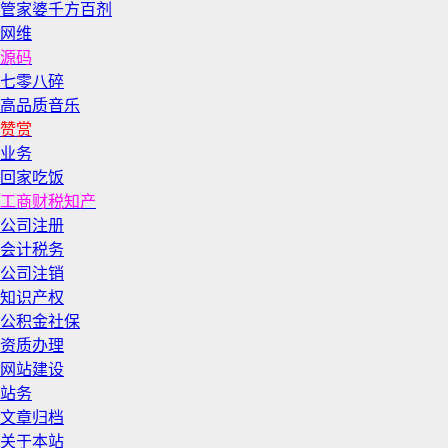
管家婆千方百剂
网维
源码
七零八碎
高品质音乐
赞赏
业务
回家吃饭
工商财税知产
公司注册
会计税务
公司注销
知识产权
公积金社保
资质办理
网站建设
站务
文章归档
关于本站