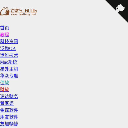
首页
教程
科技资讯
泛微OA
运维技术
Mac系统
星外主机
华众专题
佳软
财软
速达财务
管家婆
金蝶软件
用友软件
友加畅捷