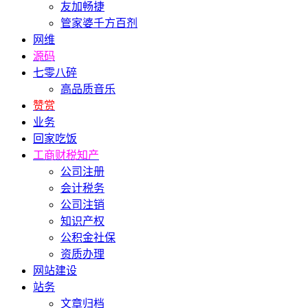
友加畅捷
管家婆千方百剂
网维
源码
七零八碎
高品质音乐
赞赏
业务
回家吃饭
工商财税知产
公司注册
会计税务
公司注销
知识产权
公积金社保
资质办理
网站建设
站务
文章归档