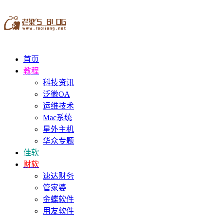
首页
教程
科技资讯
泛微OA
运维技术
Mac系统
星外主机
华众专题
佳软
财软
速达财务
管家婆
金蝶软件
用友软件