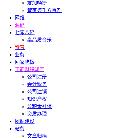
友加畅捷
管家婆千方百剂
网维
源码
七零八碎
高品质音乐
赞赏
业务
回家吃饭
工商财税知产
公司注册
会计税务
公司注销
知识产权
公积金社保
资质办理
网站建设
站务
文章归档