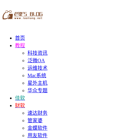
首页
教程
科技资讯
泛微OA
运维技术
Mac系统
星外主机
华众专题
佳软
财软
速达财务
管家婆
金蝶软件
用友软件