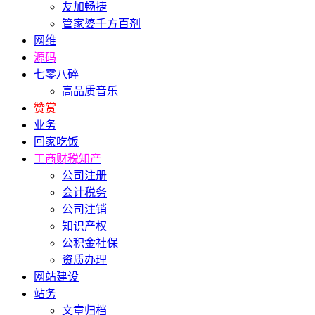
友加畅捷
管家婆千方百剂
网维
源码
七零八碎
高品质音乐
赞赏
业务
回家吃饭
工商财税知产
公司注册
会计税务
公司注销
知识产权
公积金社保
资质办理
网站建设
站务
文章归档