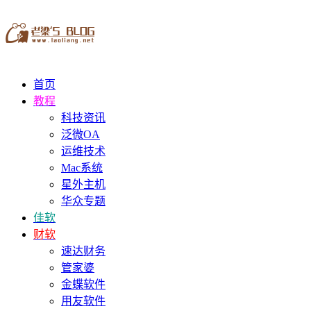
首页
教程
科技资讯
泛微OA
运维技术
Mac系统
星外主机
华众专题
佳软
财软
速达财务
管家婆
金蝶软件
用友软件