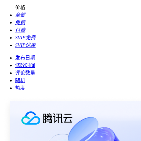
价格
全部
免费
付费
SVIP免费
SVIP优惠
发布日期
修改时间
评论数量
随机
热度