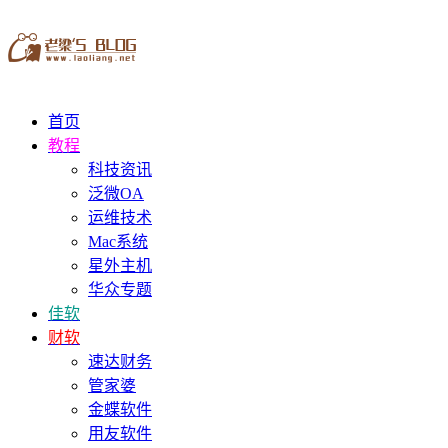
首页
教程
科技资讯
泛微OA
运维技术
Mac系统
星外主机
华众专题
佳软
财软
速达财务
管家婆
金蝶软件
用友软件