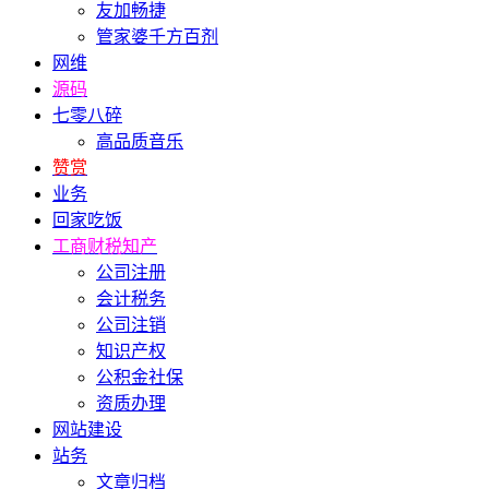
友加畅捷
管家婆千方百剂
网维
源码
七零八碎
高品质音乐
赞赏
业务
回家吃饭
工商财税知产
公司注册
会计税务
公司注销
知识产权
公积金社保
资质办理
网站建设
站务
文章归档