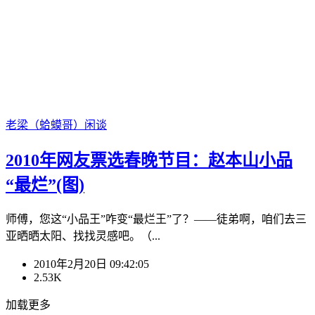
老梁（蛤蟆哥）
闲谈
2010年网友票选春晚节目：赵本山小品
“最烂”(图)
师傅，您这“小品王”咋变“最烂王”了？——徒弟啊，咱们去三
亚晒晒太阳、找找灵感吧。（...
2010年2月20日 09:42:05
2.53K
加载更多