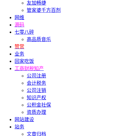
友加畅捷
管家婆千方百剂
网维
源码
七零八碎
高品质音乐
赞赏
业务
回家吃饭
工商财税知产
公司注册
会计税务
公司注销
知识产权
公积金社保
资质办理
网站建设
站务
文章归档