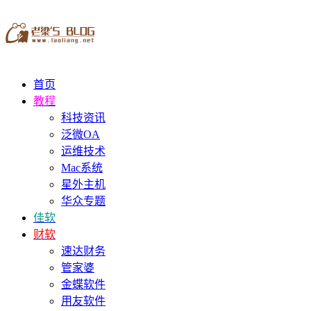
首页
教程
科技资讯
泛微OA
运维技术
Mac系统
星外主机
华众专题
佳软
财软
速达财务
管家婆
金蝶软件
用友软件