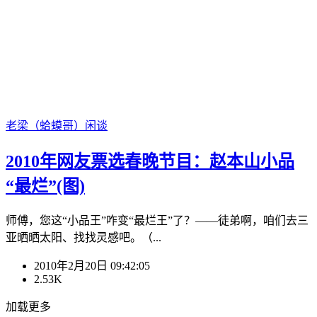
老梁（蛤蟆哥）
闲谈
2010年网友票选春晚节目：赵本山小品
“最烂”(图)
师傅，您这“小品王”咋变“最烂王”了？——徒弟啊，咱们去三
亚晒晒太阳、找找灵感吧。（...
2010年2月20日 09:42:05
2.53K
加载更多