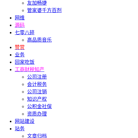
友加畅捷
管家婆千方百剂
网维
源码
七零八碎
高品质音乐
赞赏
业务
回家吃饭
工商财税知产
公司注册
会计税务
公司注销
知识产权
公积金社保
资质办理
网站建设
站务
文章归档