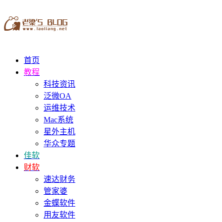
首页
教程
科技资讯
泛微OA
运维技术
Mac系统
星外主机
华众专题
佳软
财软
速达财务
管家婆
金蝶软件
用友软件