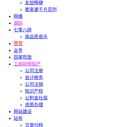
友加畅捷
管家婆千方百剂
网维
源码
七零八碎
高品质音乐
赞赏
业务
回家吃饭
工商财税知产
公司注册
会计税务
公司注销
知识产权
公积金社保
资质办理
网站建设
站务
文章归档