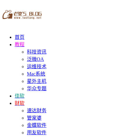
首页
教程
科技资讯
泛微OA
运维技术
Mac系统
星外主机
华众专题
佳软
财软
速达财务
管家婆
金蝶软件
用友软件