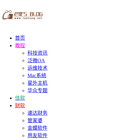
首页
教程
科技资讯
泛微OA
运维技术
Mac系统
星外主机
华众专题
佳软
财软
速达财务
管家婆
金蝶软件
用友软件