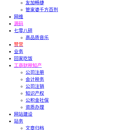
友加畅捷
管家婆千方百剂
网维
源码
七零八碎
高品质音乐
赞赏
业务
回家吃饭
工商财税知产
公司注册
会计税务
公司注销
知识产权
公积金社保
资质办理
网站建设
站务
文章归档