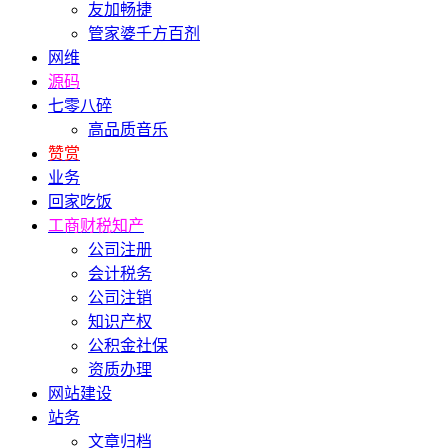
友加畅捷
管家婆千方百剂
网维
源码
七零八碎
高品质音乐
赞赏
业务
回家吃饭
工商财税知产
公司注册
会计税务
公司注销
知识产权
公积金社保
资质办理
网站建设
站务
文章归档