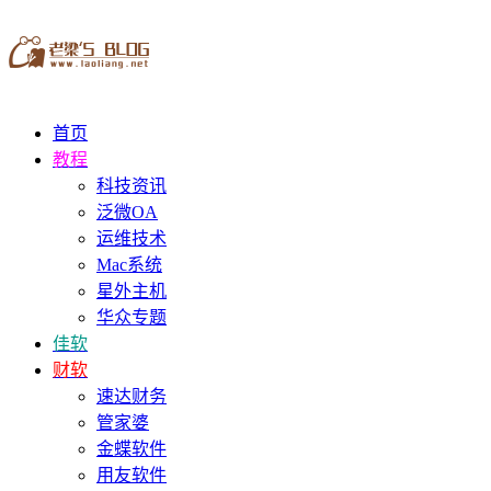
首页
教程
科技资讯
泛微OA
运维技术
Mac系统
星外主机
华众专题
佳软
财软
速达财务
管家婆
金蝶软件
用友软件