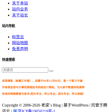
关于本站
站内业务
关于站长
站内导航
标签云
网站地图
免责声明
快速搜索
老梁博客（蛤蟆工作室），初建于06年11月08日，是一个致力于操
作系统应用与计算机网络技术的综合IT网站，为大家不断提供和推荐
有用的网络教程与技术;因为专注，所以专业；因为专业，所以卓越！
Copyright © 2006-2026
老梁`s Blog
| 基于WordPress | 托管于腾
讯云 |
京ICP备19050219号-1