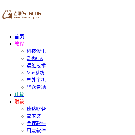
首页
教程
科技资讯
泛微OA
运维技术
Mac系统
星外主机
华众专题
佳软
财软
速达财务
管家婆
金蝶软件
用友软件