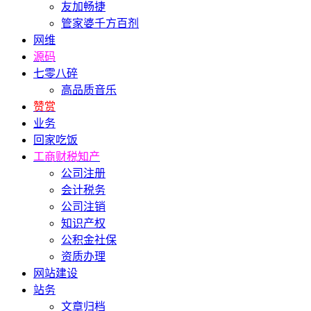
友加畅捷
管家婆千方百剂
网维
源码
七零八碎
高品质音乐
赞赏
业务
回家吃饭
工商财税知产
公司注册
会计税务
公司注销
知识产权
公积金社保
资质办理
网站建设
站务
文章归档