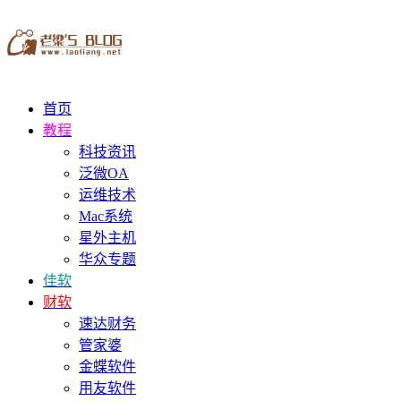
首页
教程
科技资讯
泛微OA
运维技术
Mac系统
星外主机
华众专题
佳软
财软
速达财务
管家婆
金蝶软件
用友软件