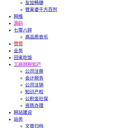
友加畅捷
管家婆千方百剂
网维
源码
七零八碎
高品质音乐
赞赏
业务
回家吃饭
工商财税知产
公司注册
会计税务
公司注销
知识产权
公积金社保
资质办理
网站建设
站务
文章归档