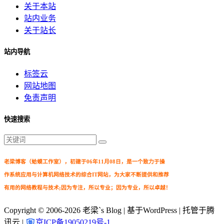
关于本站
站内业务
关于站长
站内导航
标签云
网站地图
免责声明
快速搜索
老梁博客（蛤蟆工作室），初建于06年11月08日，是一个致力于操
作系统应用与计算机网络技术的综合IT网站，为大家不断提供和推荐
有用的网络教程与技术;因为专注，所以专业；因为专业，所以卓越！
Copyright © 2006-2026
老梁`s Blog
| 基于WordPress | 托管于腾
讯云 |
京ICP备19050219号-1