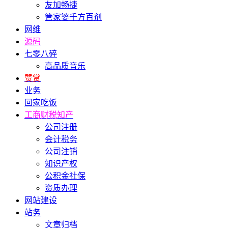
友加畅捷
管家婆千方百剂
网维
源码
七零八碎
高品质音乐
赞赏
业务
回家吃饭
工商财税知产
公司注册
会计税务
公司注销
知识产权
公积金社保
资质办理
网站建设
站务
文章归档