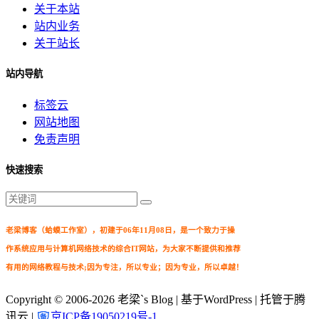
关于本站
站内业务
关于站长
站内导航
标签云
网站地图
免责声明
快速搜索
老梁博客（蛤蟆工作室），初建于06年11月08日，是一个致力于操
作系统应用与计算机网络技术的综合IT网站，为大家不断提供和推荐
有用的网络教程与技术;因为专注，所以专业；因为专业，所以卓越！
Copyright © 2006-2026
老梁`s Blog
| 基于WordPress | 托管于腾
讯云 |
京ICP备19050219号-1