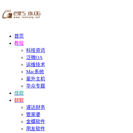
首页
教程
科技资讯
泛微OA
运维技术
Mac系统
星外主机
华众专题
佳软
财软
速达财务
管家婆
金蝶软件
用友软件