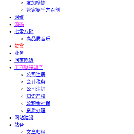
友加畅捷
管家婆千方百剂
网维
源码
七零八碎
高品质音乐
赞赏
业务
回家吃饭
工商财税知产
公司注册
会计税务
公司注销
知识产权
公积金社保
资质办理
网站建设
站务
文章归档