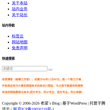
关于本站
站内业务
关于站长
站内导航
标签云
网站地图
免责声明
快速搜索
老梁博客（蛤蟆工作室），初建于06年11月08日，是一个致力于操
作系统应用与计算机网络技术的综合IT网站，为大家不断提供和推荐
有用的网络教程与技术;因为专注，所以专业；因为专业，所以卓越！
Copyright © 2006-2026
老梁`s Blog
| 基于WordPress | 托管于腾
讯云 |
京ICP备19050219号-1