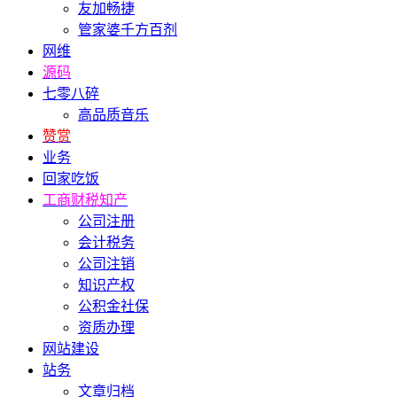
友加畅捷
管家婆千方百剂
网维
源码
七零八碎
高品质音乐
赞赏
业务
回家吃饭
工商财税知产
公司注册
会计税务
公司注销
知识产权
公积金社保
资质办理
网站建设
站务
文章归档