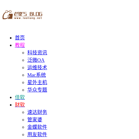
首页
教程
科技资讯
泛微OA
运维技术
Mac系统
星外主机
华众专题
佳软
财软
速达财务
管家婆
金蝶软件
用友软件