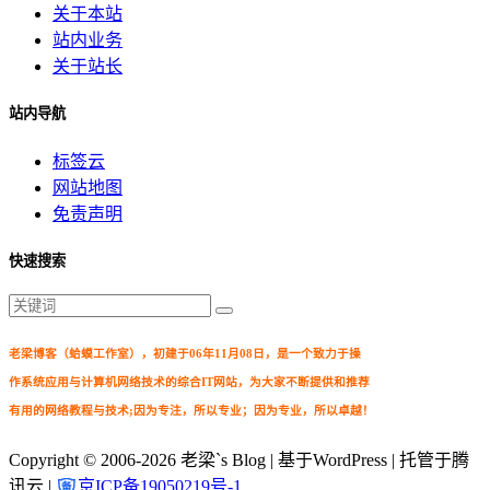
关于本站
站内业务
关于站长
站内导航
标签云
网站地图
免责声明
快速搜索
老梁博客（蛤蟆工作室），初建于06年11月08日，是一个致力于操
作系统应用与计算机网络技术的综合IT网站，为大家不断提供和推荐
有用的网络教程与技术;因为专注，所以专业；因为专业，所以卓越！
Copyright © 2006-2026
老梁`s Blog
| 基于WordPress | 托管于腾
讯云 |
京ICP备19050219号-1