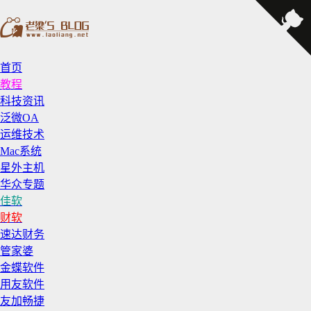
首页
教程
科技资讯
泛微OA
运维技术
Mac系统
星外主机
华众专题
佳软
财软
速达财务
管家婆
金蝶软件
用友软件
友加畅捷