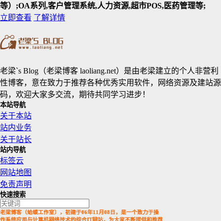
等）;OA系列,客户管理系统,人力资源,超市POS,医药管理等;
立即查看
了解详情
老梁`s Blog（老梁博客 laoliang.net）是由老梁建立的个人非营利
性博客，意在致力于推荐各种优秀实用软件，网络资源及建站源
码，欢迎大家多交流，期待共同学习进步！
本站导航
关于本站
站内业务
关于站长
站内导航
标签云
网站地图
免责声明
快速搜索
老梁博客（蛤蟆工作室），初建于06年11月08日，是一个致力于操
作系统应用与计算机网络技术的综合IT网站，为大家不断提供和推荐