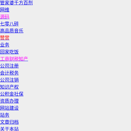
管家婆千方百剂
网维
源码
七零八碎
高品质音乐
赞赏
业务
回家吃饭
工商财税知产
公司注册
会计税务
公司注销
知识产权
公积金社保
资质办理
网站建设
站务
文章归档
关于本站