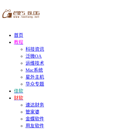
首页
教程
科技资讯
泛微OA
运维技术
Mac系统
星外主机
华众专题
佳软
财软
速达财务
管家婆
金蝶软件
用友软件