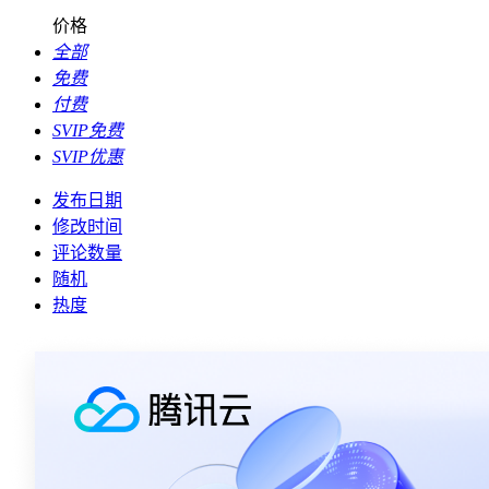
价格
全部
免费
付费
SVIP免费
SVIP优惠
发布日期
修改时间
评论数量
随机
热度