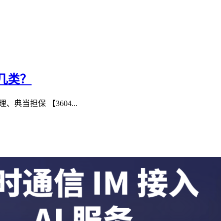
几类？
当担保 【3604...