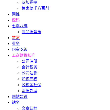
友加畅捷
管家婆千方百剂
网维
源码
七零八碎
高品质音乐
赞赏
业务
回家吃饭
工商财税知产
公司注册
会计税务
公司注销
知识产权
公积金社保
资质办理
网站建设
站务
文章归档