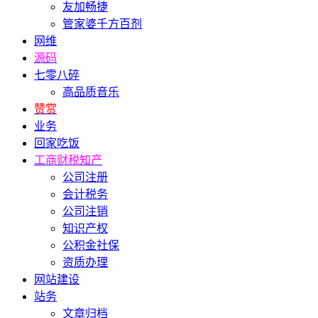
友加畅捷
管家婆千方百剂
网维
源码
七零八碎
高品质音乐
赞赏
业务
回家吃饭
工商财税知产
公司注册
会计税务
公司注销
知识产权
公积金社保
资质办理
网站建设
站务
文章归档