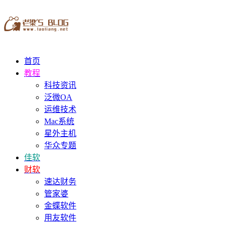
首页
教程
科技资讯
泛微OA
运维技术
Mac系统
星外主机
华众专题
佳软
财软
速达财务
管家婆
金蝶软件
用友软件