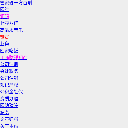
管家婆千方百剂
网维
源码
七零八碎
高品质音乐
赞赏
业务
回家吃饭
工商财税知产
公司注册
会计税务
公司注销
知识产权
公积金社保
资质办理
网站建设
站务
文章归档
关于本站