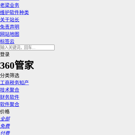
老梁业务
维护软件种类
关于站长
免责声明
网站地图
标签云
登录
360管家
分类筛选
工商税务知产
技术聚合
财务软件
软件聚合
价格
全部
免费
付费