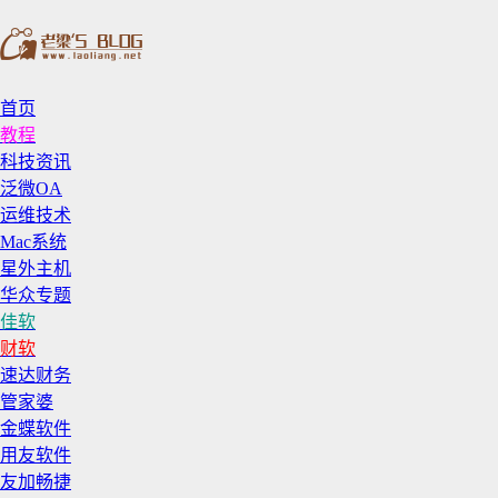
首页
教程
科技资讯
泛微OA
运维技术
Mac系统
星外主机
华众专题
佳软
财软
速达财务
管家婆
金蝶软件
用友软件
友加畅捷