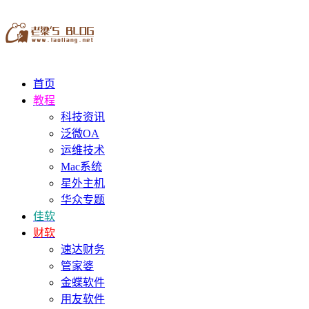
首页
教程
科技资讯
泛微OA
运维技术
Mac系统
星外主机
华众专题
佳软
财软
速达财务
管家婆
金蝶软件
用友软件