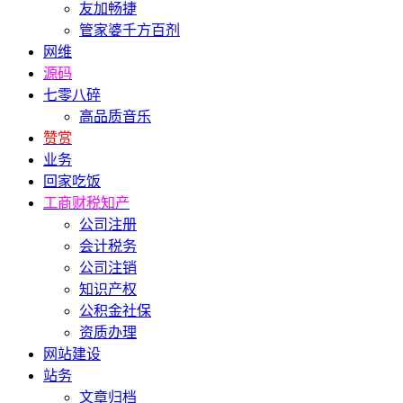
友加畅捷
管家婆千方百剂
网维
源码
七零八碎
高品质音乐
赞赏
业务
回家吃饭
工商财税知产
公司注册
会计税务
公司注销
知识产权
公积金社保
资质办理
网站建设
站务
文章归档