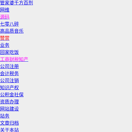
管家婆千方百剂
网维
源码
七零八碎
高品质音乐
赞赏
业务
回家吃饭
工商财税知产
公司注册
会计税务
公司注销
知识产权
公积金社保
资质办理
网站建设
站务
文章归档
关于本站