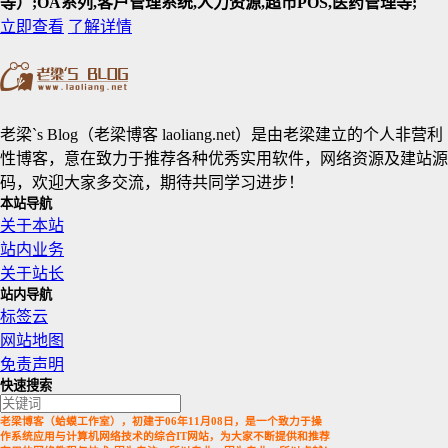
等）;OA系列,客户管理系统,人力资源,超市POS,医药管理等;
立即查看
了解详情
老梁`s Blog（老梁博客 laoliang.net）是由老梁建立的个人非营利
性博客，意在致力于推荐各种优秀实用软件，网络资源及建站源
码，欢迎大家多交流，期待共同学习进步！
本站导航
关于本站
站内业务
关于站长
站内导航
标签云
网站地图
免责声明
快速搜索
老梁博客（蛤蟆工作室），初建于06年11月08日，是一个致力于操
作系统应用与计算机网络技术的综合IT网站，为大家不断提供和推荐