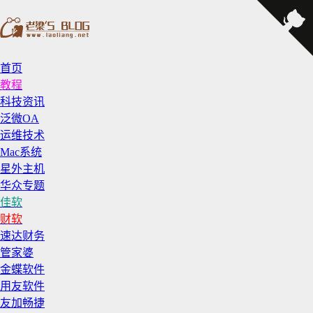
首页
教程
科技资讯
泛微OA
运维技术
Mac系统
星外主机
华众专题
佳软
财软
速达财务
管家婆
金蝶软件
用友软件
友加畅捷