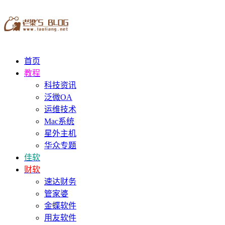
首页
教程
科技资讯
泛微OA
运维技术
Mac系统
星外主机
华众专题
佳软
财软
速达财务
管家婆
金蝶软件
用友软件