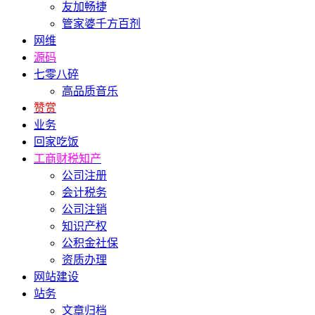
友加畅捷
管家婆千方百剂
网维
源码
七零八碎
高品质音乐
赞赏
业务
回家吃饭
工商财税知产
公司注册
会计税务
公司注销
知识产权
公积金社保
资质办理
网站建设
站务
文章归档