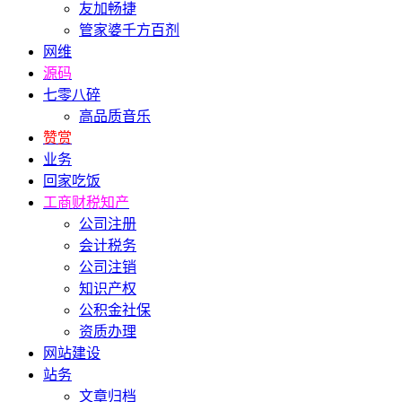
友加畅捷
管家婆千方百剂
网维
源码
七零八碎
高品质音乐
赞赏
业务
回家吃饭
工商财税知产
公司注册
会计税务
公司注销
知识产权
公积金社保
资质办理
网站建设
站务
文章归档