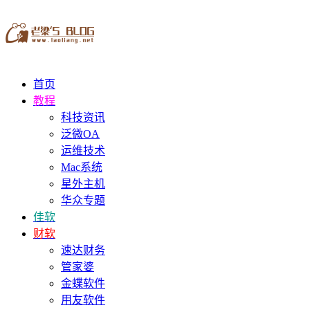
首页
教程
科技资讯
泛微OA
运维技术
Mac系统
星外主机
华众专题
佳软
财软
速达财务
管家婆
金蝶软件
用友软件