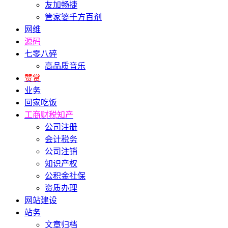
友加畅捷
管家婆千方百剂
网维
源码
七零八碎
高品质音乐
赞赏
业务
回家吃饭
工商财税知产
公司注册
会计税务
公司注销
知识产权
公积金社保
资质办理
网站建设
站务
文章归档