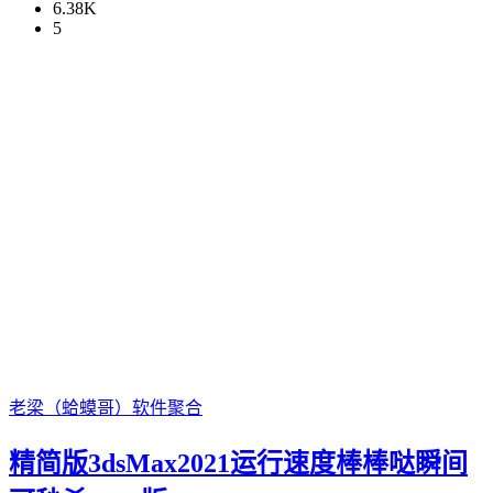
6.38K
5
老梁（蛤蟆哥）
软件聚合
精简版3dsMax2021运行速度棒棒哒瞬间