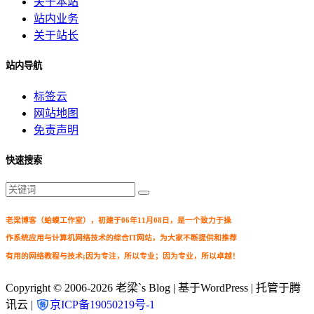
关于本站
站内业务
关于站长
站内导航
标签云
网站地图
免责声明
快速搜索
老梁博客（蛤蟆工作室），初建于06年11月08日，是一个致力于操
作系统应用与计算机网络技术的综合IT网站，为大家不断提供和推荐
有用的网络教程与技术;因为专注，所以专业；因为专业，所以卓越！
Copyright © 2006-2026
老梁`s Blog
| 基于WordPress | 托管于腾
讯云 |
京ICP备19050219号-1