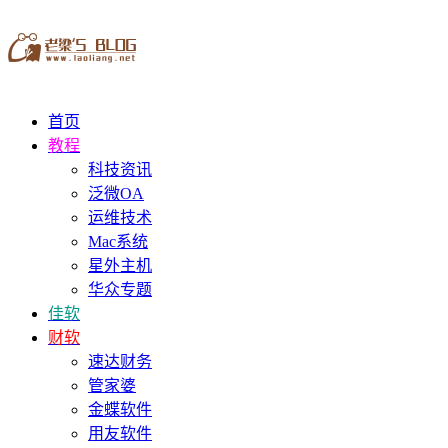
首页
教程
科技资讯
泛微OA
运维技术
Mac系统
星外主机
华众专题
佳软
财软
速达财务
管家婆
金蝶软件
用友软件