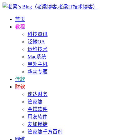
首页
教程
科技资讯
泛微OA
运维技术
Mac系统
星外主机
华众专题
佳软
财软
速达财务
管家婆
金蝶软件
用友软件
友加畅捷
管家婆千方百剂
网维