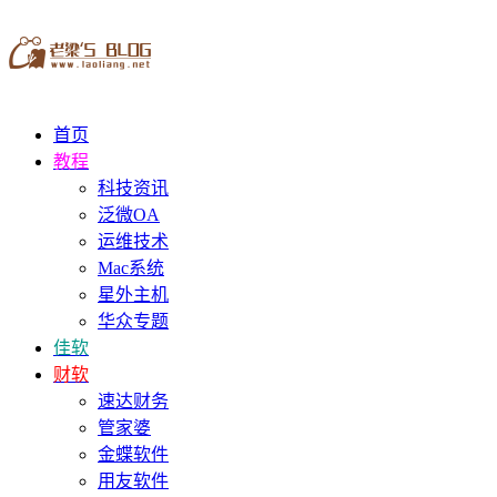
首页
教程
科技资讯
泛微OA
运维技术
Mac系统
星外主机
华众专题
佳软
财软
速达财务
管家婆
金蝶软件
用友软件