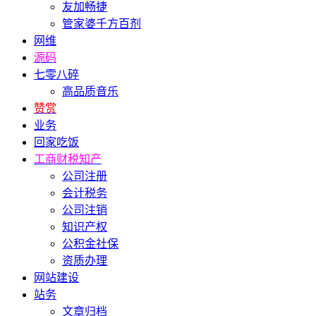
友加畅捷
管家婆千方百剂
网维
源码
七零八碎
高品质音乐
赞赏
业务
回家吃饭
工商财税知产
公司注册
会计税务
公司注销
知识产权
公积金社保
资质办理
网站建设
站务
文章归档