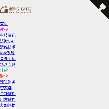
首页
教程
科技资讯
泛微OA
运维技术
Mac系统
星外主机
华众专题
佳软
财软
速达财务
管家婆
金蝶软件
用友软件
友加畅捷