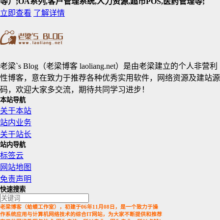
等）;OA系列,客户管理系统,人力资源,超市POS,医药管理等;
立即查看
了解详情
老梁`s Blog（老梁博客 laoliang.net）是由老梁建立的个人非营利
性博客，意在致力于推荐各种优秀实用软件，网络资源及建站源
码，欢迎大家多交流，期待共同学习进步！
本站导航
关于本站
站内业务
关于站长
站内导航
标签云
网站地图
免责声明
快速搜索
老梁博客（蛤蟆工作室），初建于06年11月08日，是一个致力于操
作系统应用与计算机网络技术的综合IT网站，为大家不断提供和推荐