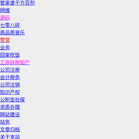
管家婆千方百剂
网维
源码
七零八碎
高品质音乐
赞赏
业务
回家吃饭
工商财税知产
公司注册
会计税务
公司注销
知识产权
公积金社保
资质办理
网站建设
站务
文章归档
关于本站